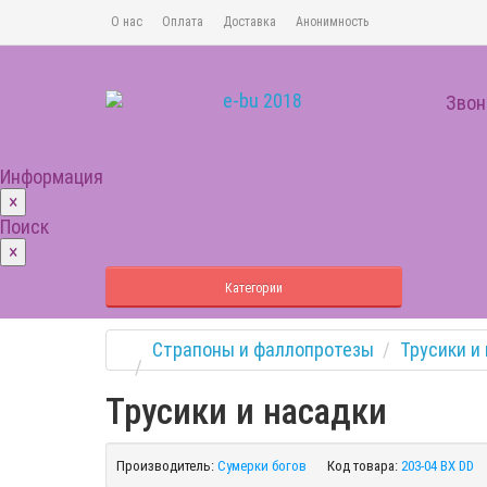
О нас
Оплата
Доставка
Анонимность
Звон
Информация
×
Поиск
×
Категории
Страпоны и фаллопротезы
Трусики и
Трусики и насадки
Производитель:
Сумерки богов
Код товара:
203-04 BX DD