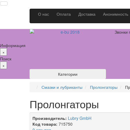
О нас
Оплата
Доставка
Анонимность
Звонки 
Информация
×
Поиск
×
Категории
Смазки и лубриканты
Пролонгаторы
Пр
Пролонгаторы
Производитель:
Lubry GmbH
Код товара:
715750
0 отзывов