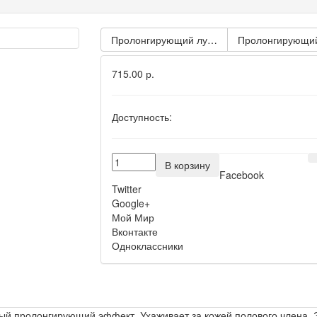
Пролонгирующий лубрикант на водной основе
Пролонгирующий л
715.00 р.
Доступность:
В корзину
Facebook
Twitter
Google+
Мой Мир
Вконтакте
Одноклассники
ый пролонгирующий эффект. Ухаживает за кожей полового члена. Э