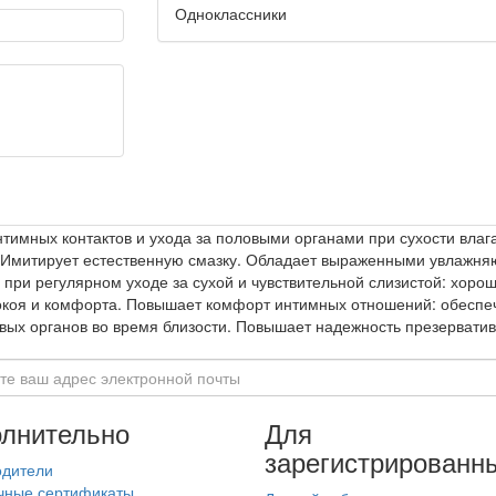
Одноклассники
тимных контактов и ухода за половыми органами при сухости влаг
й. Имитирует естественную смазку. Обладает выраженными увла
при регулярном уходе за сухой и чувствительной слизистой: хорош
покоя и комфорта. Повышает комфорт интимных отношений: обеспе
овых органов во время близости. Повышает надежность презервати
лнительно
Для
зарегистрированн
одители
чные сертификаты