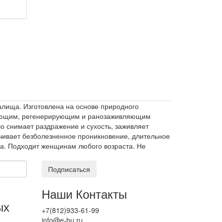
алища. Изготовлена на основе природного
жняющим, регенерирующим и ранозаживляющим
о снимает раздражение и сухость, заживляет
чивает безболезненное проникновение, длительное
ва. Подходит женщинам любого возраста. Не
Подписаться
Наши Контакты
ых
+7(812)933-61-99
info@e-bu.ru