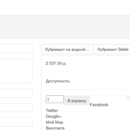
Лубрикант на водной основе Splashglide Lubr
Лубрик
2 537.00 р.
Доступность:
В корзину
Facebook
Twitter
Google+
Мой Мир
Вконтакте