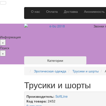
О нас
Оплата
Доставка
Анонимность
Звонки 
Информация
×
Поиск
×
Категории
Эротическая одежда
Трусики и шорты
Трусики и шорты
Производитель:
SoftLine
Код товара:
2452
0 отзывов