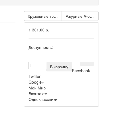
Кружевные трусики-стринг с двойными бретелями
Ажурные V-образные трусики с 
1 361.00 р.
Доступность:
В корзину
Facebook
Twitter
Google+
Мой Мир
Вконтакте
Одноклассники