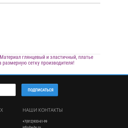
Материал глянцевый и эластичный, платье
а размерную сетку производителя!
ПОДПИСАТЬСЯ
Х
НАШИ КОНТАКТЫ
+7(812)933-61-99
info@e-bu.ru