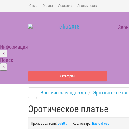
О нас
Оплата
Доставка
Анонимность
Звон
Информация
×
Поиск
×
Категории
Эротическая одежда
Эротическое пл
Эротическое платье
Производитель:
Lolitta
Код товара:
Basic dress