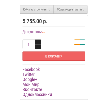
Юбка из стреп-лент Studentessa
Облегающее платье из материала под кожу
5 755.00 р.
Доступность:
В КОРЗИНУ
Facebook
Twitter
Google+
Мой Мир
Вконтакте
Одноклассники