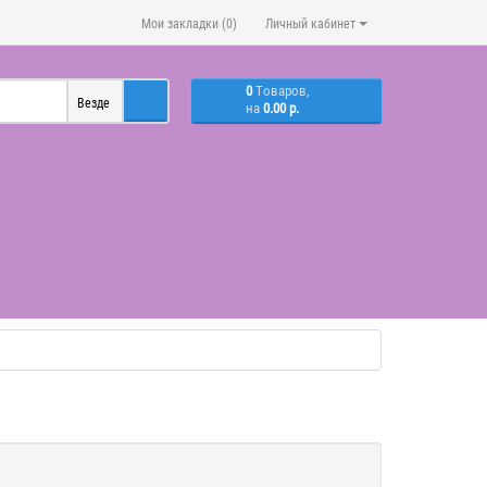
Мои закладки (0)
Личный кабинет
0
Tоваров,
Везде
на
0.00 р.