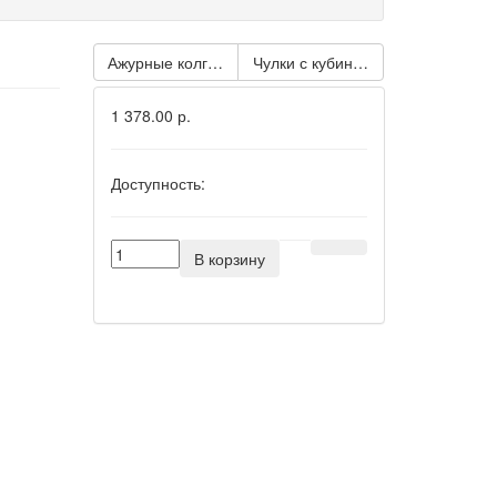
Ажурные колготки с вырезами на бёдрах CROTCH
Чулки с кубинской пяточкой S
1 378.00 р.
Доступность:
В корзину