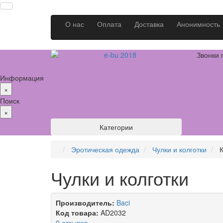
О нас
Оплата
Доставка
Анонимность
Звонки 
Информация
×
Поиск
×
Категории
Эротическая одежда
Чулки и колготки
Чулки и колготки
Производитель:
Baci
Код товара:
AD2032
0 отзывов