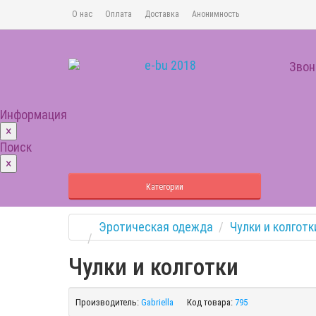
О нас
Оплата
Доставка
Анонимность
Звон
Информация
×
Поиск
×
Категории
Эротическая одежда
Чулки и колготк
Чулки и колготки
Производитель:
Gabriella
Код товара:
795