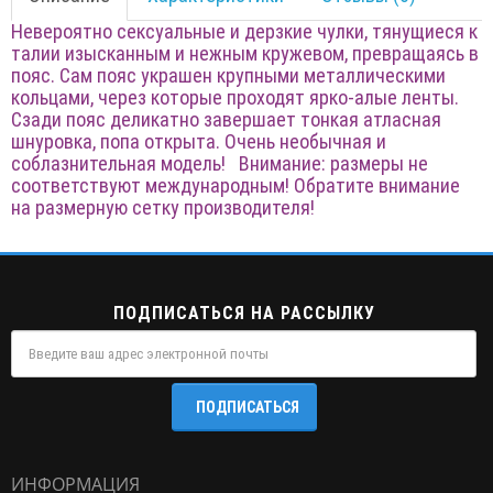
Невероятно сексуальные и дерзкие чулки, тянущиеся к
талии изысканным и нежным кружевом, превращаясь в
пояс. Сам пояс украшен крупными металлическими
кольцами, через которые проходят ярко-алые ленты.
Сзади пояс деликатно завершает тонкая атласная
шнуровка, попа открыта. Очень необычная и
соблазнительная модель! Внимание: размеры не
соответствуют международным! Обратите внимание
на размерную сетку производителя!
ПОДПИСАТЬСЯ НА РАССЫЛКУ
ПОДПИСАТЬСЯ
ИНФОРМАЦИЯ