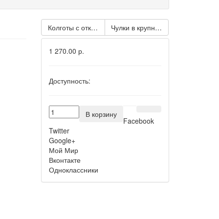
Колготы с открытыми бёдрами и вырезами на колен
Чулки в крупную сетку с поясом
1 270.00 р.
Доступность:
В корзину
Facebook
Twitter
Google+
Мой Мир
Вконтакте
Одноклассники