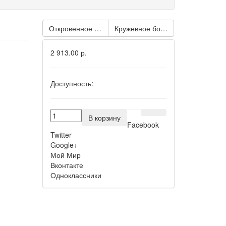
Кружевное боди с открытым жи
Откровенное боди Страсть с открытой грудью
2 913.00 р.
Доступность:
В корзину
Facebook
Twitter
Google+
Мой Мир
Вконтакте
Одноклассники