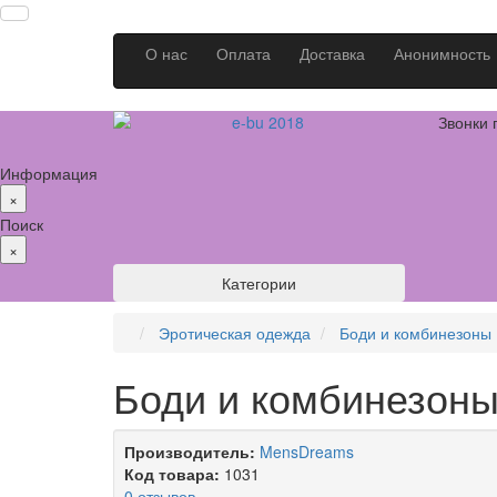
О нас
Оплата
Доставка
Анонимность
Звонки 
Информация
×
Поиск
×
Категории
Эротическая одежда
Боди и комбинезоны
Боди и комбинезон
Производитель:
MensDreams
Код товара:
1031
0 отзывов